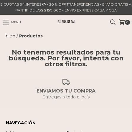
3 CUOTAS SIN INTERÉS 💳 - 20 % OFF TRANSFERENCIAS - ENVIO GRATIS A
PARTIR DE LOS $ 150.000 - ENVIO EXPRESS CABA Y GBA
MENÚ
0
Inicio
/
Productos
No tenemos resultados para tu
búsqueda. Por favor, intentá con
otros filtros.
ENVIAMOS TU COMPRA
Entregas a todo el país
NAVEGACIÓN